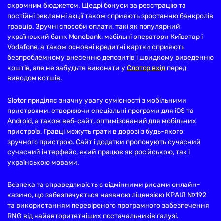
скромним бюджетом. Щедрі бонуси за реєстрацію та
постійні рекламні акції також сприяють зростанню банкролів
гравців. Зручні способи оплати, такі як популярний
український банк Monobank, мобільні оператори Київстар і
Vodafone, а також основні кредитні картки сприяють
безпроблемному внесенню депозитів і швидкому виведенню
коштів, але не забудьте виконати у
Слотор вхід
перед
виводом котшів.
Slotor приділяє значну увагу сумісності з мобільними
пристроями, створюючи спеціальні програми для iOS та
Android, а також веб-сайт, оптимізований для мобільних
пристроїв. Гравці можуть грати в дорозі з будь-якого
зручного пристрою. Сайт і додатки пропонують сучасний
сучасний інтерфейс, який працює як російською, так і
українською мовами.
Безпека та справедливість є відмінними рисами онлайн-
казино, що забезпечується наявною ліцензією КРАІЛ №192
та використанням перевіреного програмного забезпечення
RNG від найавторитетніших постачальників галузі.