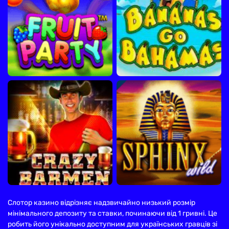
ДЕМО
ДЕМО
ГРАТИ
ГРАТИ
ДЕМО
ДЕМО
Слотор казино відрізняє надзвичайно низький розмір
мінімального депозиту та ставки, починаючи від 1 гривні. Це
робить його унікально доступним для українських гравців зі